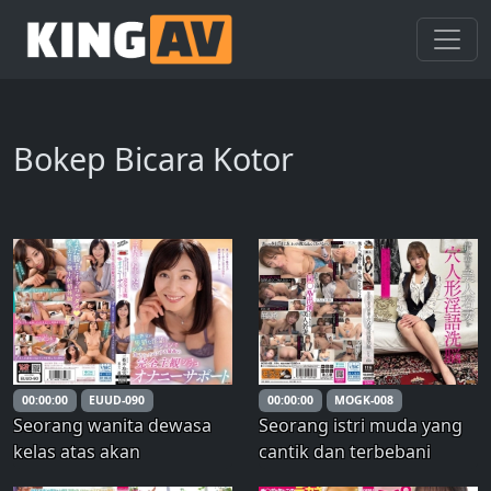
Bokep Bicara Kotor
00:00:00
EUUD-090
00:00:00
MOGK-008
Seorang wanita dewasa
Seorang istri muda yang
kelas atas akan
cantik dan terbebani
menghancurkan Anda
hutang dicuci otaknya