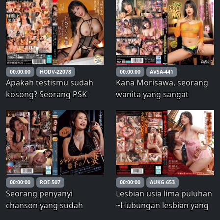
Rio Ryukawa
Puting sensitif dijilat,
dicubit, dan digigit
lembut. Orgasme dari
kenikmatan yang
dirasakan di puting dan
permainan kata-kata yang
00:00:00
HODV-22078
00:00:00
AVSA-441
Apakah testismu sudah
Kana Morisawa, seorang
kosong? Seorang PSK
wanita yang sangat
sadis menguras semua
provokatif, menggoda
spermaku sepanjang
para pria dengan pijatan
malam hingga pagi. –
tangan yang lambat dan
Tsukino Kasumi – Kasumi
berlama-lama, lalu
Tsukino
membuat mereka tergila-
gila dengan fellatio yang
berair dan intens ser
00:00:00
ROE-507
00:00:00
AUKG-653
Seorang penyanyi
Lesbian usia lima puluhan
chanson yang sudah
~Hubungan lesbian yang
menikah merayu dan
penuh gairah antara