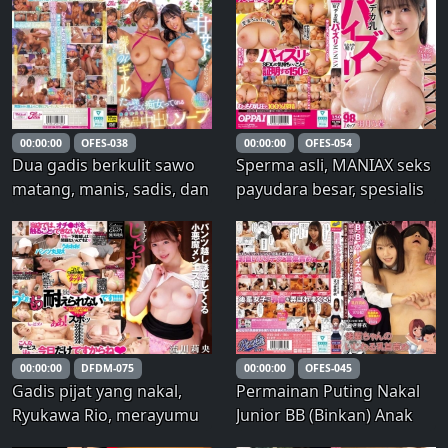
dengan obrolan dan
dengan bahasa cabul dan
situasi cabul dan kotor
digunakan sebagai
dalam sesi dukungan
boneka seks.
masturbasi yang paling
utama dan sepenuhnya
subjektif ini bersama
00:00:00
OFES-038
00:00:00
OFES-054
Reimi Saegusa.
Dua gadis berkulit sawo
Sperma asli, MANIAX seks
matang, manis, sadis, dan
payudara besar, spesialis
berpayudara besar akan
seks payudara buatan
tanpa henti dan terus-
seorang fetishis
menerus memberimu
payudara, 100% seks
ejakulasi tanpa batas!
payudara, Hazuki no Ao –
Pengalaman ejakulasi di
Noao Hazuki
sabun yang luar biasa:
Yuika Onosaka, Ha
00:00:00
DFDM-075
00:00:00
OFES-045
Gadis pijat yang nakal,
Permainan Puting Nakal
Ryukawa Rio, merayumu
Junior BB (Binkan) Anak
melalui celana dalammu. –
Laki-Laki Bergembira!