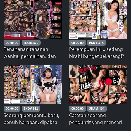
tenggorokan brutal,
pemotretan fellatio deep
throat, tanpa kondom
boleh, ejakulasi mentah
boleh, bermain boleh,
menampar boleh
00:00:00
NASK-370
00:00:00
EKDV-813
Penahanan tahanan
Perempuan ini… sedang
wanita, permainan, dan
birahi banget sekarang!?
pelatihan fellatio 2
Bagaimana kalau dicoba
dengan Kitano Mina? –
Mina Kitano
00:00:00
EKDV-812
00:00:00
SDAM-161
Seorang pembantu baru,
Catatan seorang
penuh harapan, dipaksa
penguntit yang mencari
menjalani inseminasi dan
hubungan: Membius dan