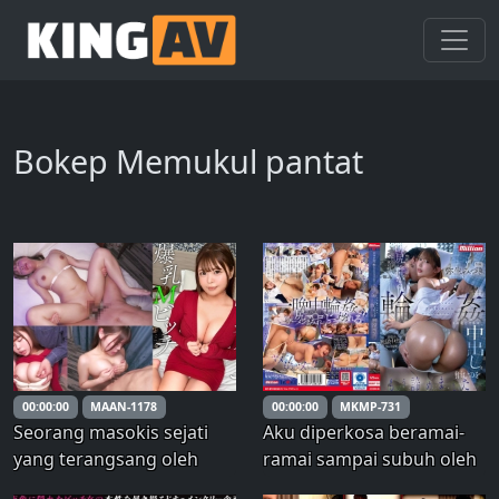
Bokep Memukul pantat
00:00:00
MAAN-1178
00:00:00
MKMP-731
Seorang masokis sejati
Aku diperkosa beramai-
yang terangsang oleh
ramai sampai subuh oleh
tamparan mendapatkan
pasien laki-laki yang