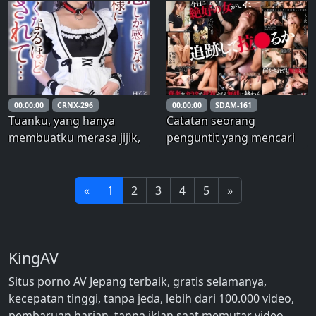
pelatihan seksual yang
menyerang resepsionis
menyiksa dari pagi hingga
salon; langsung
malam. Ia dilecehkan
mencekiknya setelah
sedemikian rupa oleh
bangun, melakukan
seorang pria yang hanya
irrumatio dan
membangkitkan
berejakulasi di dalam
00:00:00
CRNX-296
00:00:00
SDAM-161
dirinya.
Tuanku, yang hanya
Catatan seorang
membuatku merasa jijik,
penguntit yang mencari
membuatku orgasme
hubungan: Membius dan
begitu hebat hingga aku
menyerang resepsionis
ingin menangis… Nomiya
salon; langsung
«
1
2
3
4
5
»
An – Nomiya Ann
mencekiknya setelah
bangun, melakukan
irrumatio dan
KingAV
berejakulasi di dalam
dirinya.
Situs porno AV Jepang terbaik, gratis selamanya,
kecepatan tinggi, tanpa jeda, lebih dari 100.000 video,
pembaruan harian, tanpa iklan saat memutar video.