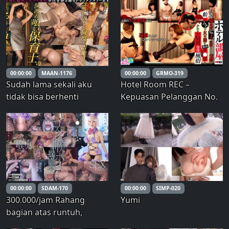
permainan lengkap yang
dipenuhi nafsu dan
sangat ia sukai! Stimulasi
mengerumuni pantatku,
klitoris menyeluruh
dan aku sudah menyerah
dengan pukulan
untuk menolak
hukuman ke perut!
membiarkan mereka
Kepalanya ditahan dan dia
ejakulasi di dalam diriku. –
00:00:00
MAAN-1176
00:00:00
GRMO-319
diperl
Yayoi M
Sudah lama sekali aku
Hotel Room REC –
tidak bisa berhenti
Kepuasan Pelanggan No.
terangsang! Wanita
1! Sebuah rumah bordil
masokis itu terus
yang canggih dan
orgasme sambil berteriak
sempurna untuk pria
memohon dijilat lehernya
masokis di mana seorang
dan seks anal. Wajahnya
ratu akan memukuli penis
dipenuhi sperma saat dia
Anda yang menyedihkan
melakukan oral seks da
dengan campuran wortel
00:00:00
SDAM-170
00:00:00
SIMP-020
dan to
300.000/jam Rahang
Yumi
bagian atas runtuh,
perkembangan