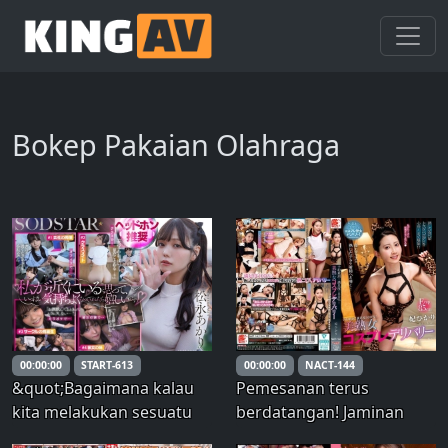
Bokep Pakaian Olahraga
00:00:00
START-613
00:00:00
NACT-144
&quot;Bagaimana kalau
Pemesanan terus
kita melakukan sesuatu
berdatangan! Jaminan
yang nakal di sini...?
kepuasan 100%!