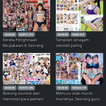
Godaan subjektif
terhadap seorang siswi
nakal yang membisikkan
kata-kata kotor yang
menguasai pikirannya
dan membuatmu
00:00:00
NHDTC-210
00:00:00
MIQD-013
kehilangan aka
Kereta Penghinaan
Tampilan seragam
Berpakaian 4: Seorang
sekolah paling
gadis pemalu dipaksa
menakjubkan: Edisi kelas
mengenakan pakaian
olahraga pertengahan
yang memalukan selama
musim panas
berhari-hari.
00:00:00
HUNTC-590
00:00:00
HSODA-119
Bokong montok dan
Mencuci otak murid-
menonjol para pemain
muridnya. Seorang guru
voli ibu-ibu dalam celana
yang memanipulasi