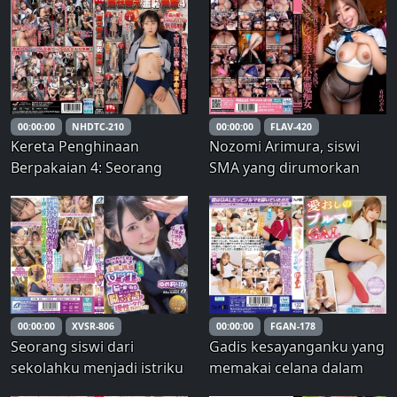
&quot; Akari Matsunaga,
Pengiriman cosplay
dengan suara iblisnya
kecantikan dewasa: Hikari
yang akan membuat
Hime
penismu tegang hanya
dengan
mendengarkannya,
00:00:00
NHDTC-210
00:00:00
FLAV-420
berbisik manis di teling
Kereta Penghinaan
Nozomi Arimura, siswi
Berpakaian 4: Seorang
SMA yang dirumorkan
gadis pemalu dipaksa
sebagai idola, adalah
mengenakan pakaian
seorang wanita jalang
yang memalukan selama
yang menggoda pria yang
berhari-hari.
lebih tua dengan
putingnya yang
menegang dan
bokongnya yang besar.
00:00:00
XVSR-806
00:00:00
FGAN-178
Seorang siswi dari
Gadis kesayanganku yang
sekolahku menjadi istriku
memakai celana dalam
setelah jam sekolah!?
longgar – Tsubaki Rika