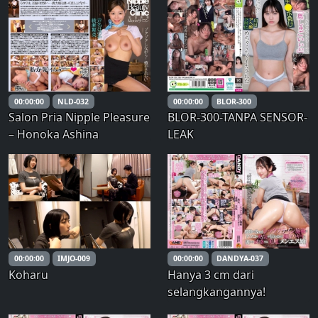
~Aku akan menghisapnya
115) – Yamori Wakana
jika itu membantu
memperbesar ukuran
payudaraku!~ –
00:00:00
NLD-032
00:00:00
BLOR-300
Salon Pria Nipple Pleasure
BLOR-300-TANPA SENSOR-
– Honoka Ashina
LEAK
00:00:00
IMJO-009
00:00:00
DANDYA-037
Koharu
Hanya 3 cm dari
selangkangannya!
Seorang tukang pijat yang