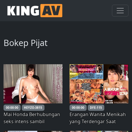
Bokep Pijat
00:00:00
HEYZO-3815
00:00:00
DFE-115
Mai Honda Berhubungan
Erangan Wanita Menikah
seks intens sambil
yang Terdengar Saat
menggoda payudaranya
Perawatan Estetika (DFE-