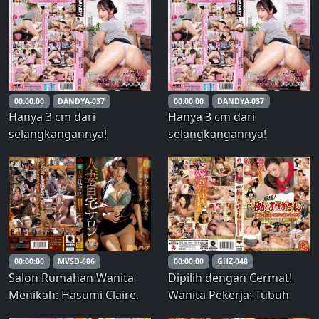
menggoda dan
berbokong indah
mendekatkan wajahnya
ke wajah Anda saat posisi
69 sehingga Anda bisa
merasakan panas dari
00:00:00
DANDYA-037
00:00:00
DANDYA-037
selangkangannya. VOL.4
Hanya 3 cm dari
Hanya 3 cm dari
selangkangannya!
selangkangannya!
Seorang tukang pijat yang
Seorang tukang pijat yang
menggoda dan
menggoda dan
berbokong indah
berbokong indah
mendekatkan wajahnya
mendekatkan wajahnya
ke wajah Anda saat posisi
ke wajah Anda saat posisi
69 sehingga Anda bisa
69 sehingga Anda bisa
merasakan panas dari
merasakan panas dari
00:00:00
MVSD-686
00:00:00
GHZ-048
selangkangannya. VOL.4
selangkangannya. VOL.4
Salon Rumahan Wanita
Dipilih dengan Cermat!
Menikah: Hasumi Claire,
Wanita Pekerja: Tubuh
Istri Muda Ahli
Menggairahkan Wanita