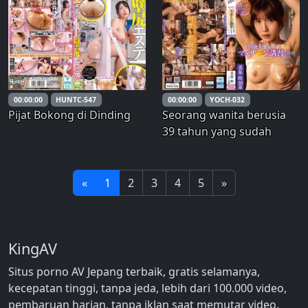
Kecantikan, Tergila-gila
Dewasa yang
pada Penis Besar Jorok
Berhubungan Seks di
Tetangganya yang Mesum
Tempat Kerja – SELEKSI
TERBAIK vol.4
00:00:00
HUNTC-547
00:00:00
YOCH-032
Pijat Bokong di Dinding
Seorang wanita berusia
39 tahun yang sudah
menikah selama 15 tahun,
mengalami pernikahan
tanpa seks, menemukan
«
1
2
3
4
5
»
gairahnya kembali
menyala selama kursus
pelatihan pijat untuk
KingAV
pekerjaan barunya… Tak
mamp
Situs porno AV Jepang terbaik, gratis selamanya,
kecepatan tinggi, tanpa jeda, lebih dari 100.000 video,
pembaruan harian, tanpa iklan saat memutar video.