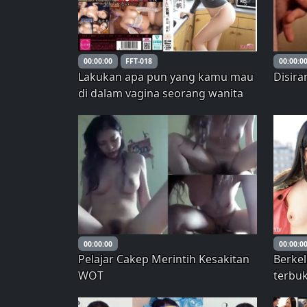
00:00:00
FFT-018
00:00:0
Lakukan apa pun yang kamu mau
Disir
di dalam vagina seorang wanita
yang sudah menikah. Shiori
Hamabe – Hamabe Shioriho
00:00:00
00:00:0
Pelajar Cakep Merintih Kesakitan
Berke
WOT
terbuk
gedun