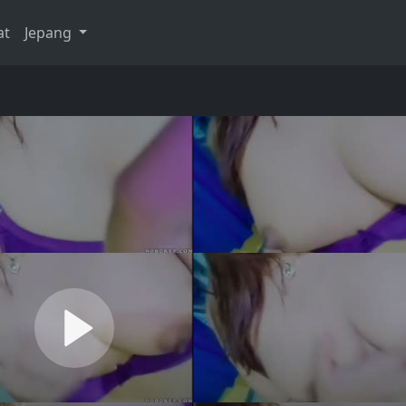
at
Jepang