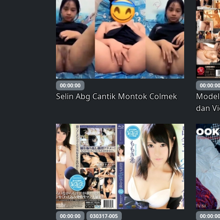
00:00:00
00:00:0
Selin Abg Cantik Montok Colmek
Model 
dan V
Mengej
Tengg
Kana 
00:00:00
030317-005
00:00:0