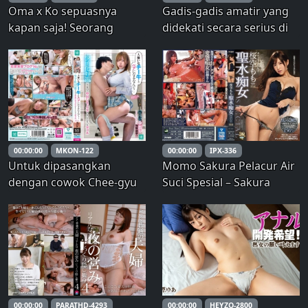
Oma x Ko sepuasnya
Gadis-gadis amatir yang
kapan saja! Seorang
didekati secara serius di
Kakak Gamer yang Suka
jalan: Erika (nama
Mengalami Gejala Putus
samaran) dan Kokoro
Obat dan Membiarkanmu
(nama samaran)
Bercinta Sepuasnya
Sambil Bermain Game Rio
Natsukuri – Natsukuri Rio
00:00:00
MKON-122
00:00:00
IPX-336
Untuk dipasangkan
Momo Sakura Pelacur Air
dengan cowok Chee-gyu
Suci Spesial – Sakura
yang sangat kubenci… Gal
Momo
Tsubaki Rika harus
melakukan hubungan
seks creampie di sekolah
sebagai upaya untuk
mengatasi penurunan
angka kelahiran.
00:00:00
PARATHD-4293
00:00:00
HEYZO-2800