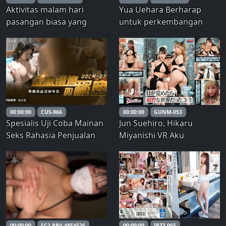
Aktivitas malam hari
Yua Uehara Berharap
pasangan biasa yang
untuk perkembangan
diam-diam difilmkan (4) ~
anal! Keinginan wanita
Seorang istri yang lama
dewasa akan menjadi
ditunggu, Emi, 46,
kenyataan! !!
mengajukan permintaan
seks dengan tegas
00:00:00
CUS-966
00:00:00
GUNM-053
Spesialis Uji Coba Mainan
Jun Suehiro, Hikaru
Seks Rahasia Penjualan
Miyanishi VR Aku
Emas
terbangun di dunia
kebijaksanaan. 3/3
Tingkat fluktuasi garis
dunia 0,114514%
00:00:00
FC2-PPV-4854526
00:00:00
IPZZ-065