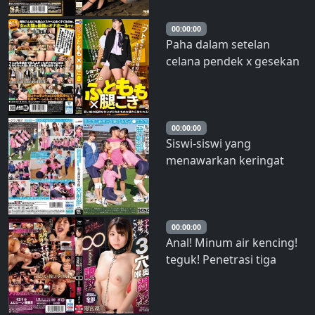
00:00:00
Paha dalam setelan
celana pendek x gesekan
paha – Shizuka Sugisaki
00:00:00
Siswi-siswi yang
menawarkan keringat
muda mereka untuk
layanan seks oral.
Akademi Swasta Shin-
Nakano &quot;Launch
00:00:00
Anal! Minum air kencing!
Club&quot; – Ichika
teguk! Penetrasi tiga
Kasagi
lubang yang menyakitkan,
pengajaran tanpa batas
Rin Amemiya