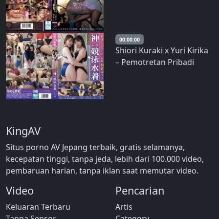
hubungan lesbian. Buang
keluarga yang tidak
diinginkan dan ikuti
hasratmu dalam
00:00:00
Shiori Kuraki x Yuri Kirika
pertemuan rahasia untuk
– Pemotretan Pribadi
seks kotor. Yuri Kirika dan
Kakak Perempuan:
Koharu Miike – Y
Pakaian Renang Lesbian
yang Menawan. Sang
wanita mengambil
kamera sendiri dan
KingAV
memotret close-up gadis-
gadis cantik berbikini!
Situs porno AV Jepang terbaik, gratis selamanya,
Close-up
kecepatan tinggi, tanpa jeda, lebih dari 100.000 video,
pembaruan harian, tanpa iklan saat memutar video.
Video
Pencarian
Keluaran Terbaru
Artis
Tanpa Sensor
Category