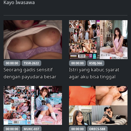
Kayo Iwasawa
00:00:00
TSSR-2622
00:00:00
KSBJ-366
Seorang gadis sensitif
Istri yang kabur, syarat
dengan payudara besar
agar aku bisa tinggal
mudah terangsang saat
bersamanya adalah
digoda, dan sebuah video
menjadi tempat kencing
seks di tempat gelap.
untuk buang air kecil,
Aina Aoyama – Aoyama
Aina
00:00:00
MUKC-037
00:00:00
ORECS-588