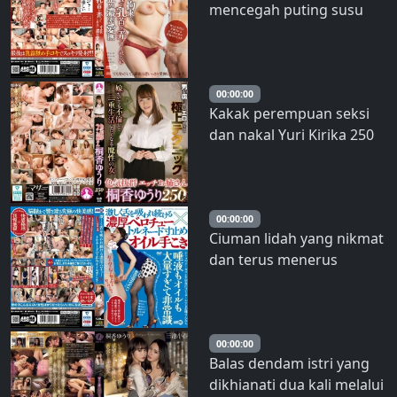
mencegah puting susu
dimainkan secara
berlebihan karena
terhalang balutan –
Mizuki Yayoi
00:00:00
Kakak perempuan seksi
dan nakal Yuri Kirika 250
menit – Yuuri Kirika
00:00:00
Ciuman lidah yang nikmat
dan terus menerus
dihisap dengan ganas x
Pijatan tangan dengan
minyak Tornado – Akari
Niimura
00:00:00
Balas dendam istri yang
dikhianati dua kali melalui