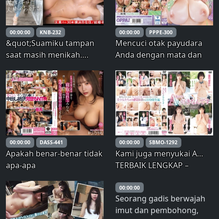
Sakura Moko
Kawakita
00:00:00
KNB-232
00:00:00
PPPE-300
&quot;Suamiku tampan
Mencuci otak payudara
saat masih menikah….
Anda dengan mata dan
Tapi kalau soal suamiku,
telinga Anda. Bisikan
sensasinya tidak
obrolan kotor, air liur
cukup!&quot; (Dilamar
yang berantakan, seks
untuk AV.) Seorang
payudara, dan ejakulasi!
Wanita Cantik yang Sudah
Aoi Hazuki – Noao Hazuki
Menikah Berteriak Karena
Hasrat Seks yang Luar Bia
00:00:00
DASS-441
00:00:00
SBMO-1292
Apakah benar-benar tidak
Kami juga menyukai A…
apa-apa
TERBAIK LENGKAP –
memasukkannya? Aku
Takayama Botan
punya fetish NTR, jadi aku
00:00:00
Seorang gadis berwajah
meminta pacarku yang
imut dan pembohong,
imut dengan payudara