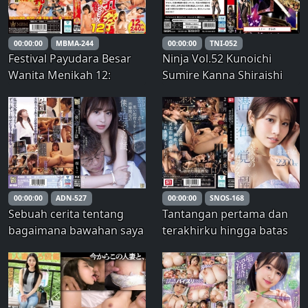
tantangan lotere tali
dengan kesempatan
memenangkan hadiah
00:00:00
MBMA-244
00:00:00
TNI-052
mewah! Vol.2
Festival Payudara Besar
Ninja Vol.52 Kunoichi
Wanita Menikah 12:
Sumire Kanna Shiraishi
Jangan bicara soal
710 5 – Pesawat Shiraishi
payudara besar tanpa
melihat ini! 12 wanita, 240
menit Pilihan Terbaik
00:00:00
ADN-527
00:00:00
SNOS-168
Sebuah cerita tentang
Tantangan pertama dan
bagaimana bawahan saya
terakhirku hingga batas
mendekati saya, yang
kemampuan—
akan menikah lagi, karena
Kebangkitan seks setelah
dia ingin membuat
dua bulan berpantang.
kenangan. Moko Sakura –
Ayaka Kawakita – Saika