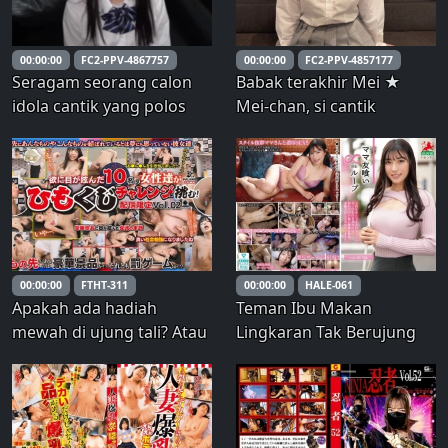
00:00:00
FC2-PPV-4867757
00:00:00
FC2-PPV-4857177
Seragam seorang calon
Babak terakhir Mei ★
idola cantik yang polos
Mei-chan, si cantik
dinodai oleh kemaluan
berpayudara besar
pria kotor dalam rekaman
berusia 18 tahun,
rahasia! Tubuh dan
menerima creampie
vaginanya yang indah
meskipun enggan, dan
dipenuhi dengan banyak
mendapatkan pelatihan
sekali sperma setelah
deep throat dengan
pelajaran yang dia ter
mainan seks ★
00:00:00
FTHT-311
00:00:00
HALE-061
Erangannya dengan suara
Apakah ada hadiah
Teman Ibu Makan
anime
mewah di ujung tali? Atau
Lingkaran Tak Berujung
ini permainan hukuman?
vol.56 Rie
Sepuluh wanita yang
dibutakan oleh
keserakahan mengikuti