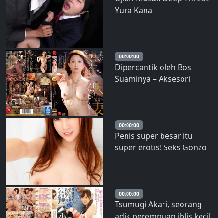
Yura Kana
00:00:00
Dipercantik oleh Bos
Suaminya – Aksesori
Tubuh Wanita yang Sudah
Menikah, Momoko Isshiki
00:00:00
Penis super besar itu
super erotis! Seks Gonzo
dengan Mika yang
memiliki ukuran payudara
B100 cm (I cup). Tubuh
egois yang tidak standar
00:00:00
Tsumugi Akari, seorang
dengan posisi wanita di
adik perempuan iblis kecil
atas, sudut rendah