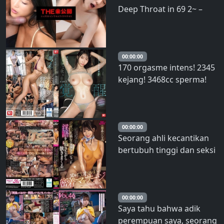
Deep Throat in 69 2~ –
celana ketat transparan di
Minano Mirai
seluruh tubuhnya. Hinan
00:00:00
170 orgasme intens! 2345
kejang! 3468cc sperma!
Amatir paling langsing
dalam sejarah yang bisa
saja berada di sebelahmu
J Kebangkitan Eros
00:00:00
Seorang ahli kecantikan
Kejang-kejang yang
bertubuh tinggi dan seksi
mengubah bentuk udang
membisikkan kata-kata
spesial Shino Mayu
kotor sambil memberikan
pijatan kontak dekat yang
licin dan berlumuran
00:00:00
Saya tahu bahwa adik
minyak. Hinami Fujimori
perempuan saya, seorang