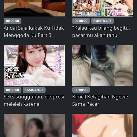
yang terlibat dalam
kencan berbayar dan
hubungan kasual i
00:00:00
00:00:00
HUNTB-697
Andai Saja Kakak Ku Tidak
"Kalau kau bilang begitu,
Menggoda Ku Part 3
pacarmu akan tahu."
Dengan suara manis, adik
iparku yang sedang
menelepon pacarnya
menjadi marah dan jatuh
tersungkur dengan gaya
doggy style! Adik iparku
berteriak, "Jangan
00:00:00
SGSR-39402
00:00:00
Seks sungguhan, ekspresi
Kimcil Ketagihan Ngewe
meleleh karena
Sama Pacar
kenikmatan, sperma
panas menyembur keluar.