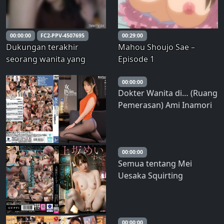
00:00:00
FC2-PPV-4507695
00:29:00
Dukungan terakhir
Mahou Shoujo Sae –
seorang wanita yang
Episode 1
sudah menikah. Langkah
selanjutnya adalah
00:00:00
Dokter Wanita di… (Ruang
menciptakan puting
Pemerasan) Ami Inamori
hitam besar yang
berubah ketika seks
wanita selesai.
00:00:00
Semua tentang Mei
Uesaka Squirting
Creampie SPESIAL
00:00:00