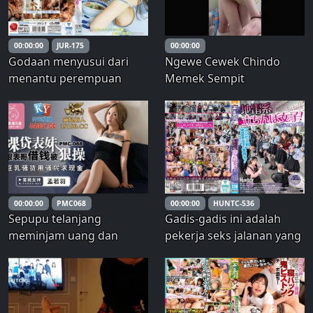
liburan, Megumi-chan (19)
00:00:00
JUR-175
00:00:00
Godaan menyusui dari
Ngewe Cewek Chindo
menantu perempuan
Memek Sempit
Ayah. Istri putraku, "Aoi-
san," berkeliaran di
sekitar rumah dengan
pakaian yang tak berdaya.
Aoi Ichino
00:00:00
PMC068
00:00:00
HUNTC-536
Sepupu telanjang
Gadis-gadis ini adalah
meminjam uang dan
pekerja seks jalanan yang
diperkosa oleh wanita
terkenal tidak dapat
jalang bertitit besar untuk
diandalkan! Mereka bisa
meminta uang.
bernegosiasi dan lolos
dari apa pun! Gadis-gadis