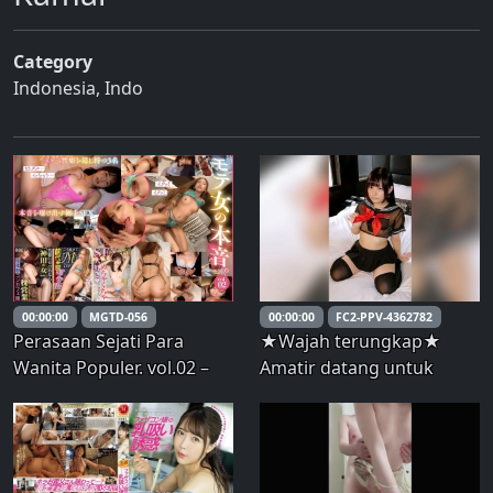
Category
Indonesia
,
Indo
00:00:00
MGTD-056
00:00:00
FC2-PPV-4362782
Perasaan Sejati Para
★Wajah terungkap★
Wanita Populer. vol.02 –
Amatir datang untuk
Sepuluh Bundel
melakukan sesuatu yang
nakal! Kasus #36 Seragam
sekolah pelaut tembus
pandang, difilmkan saat