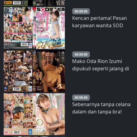
00:00:00
Kencan pertama! Pesan
karyawan wanita SOD
untuk satu hari! ! Sebuah
film dokumenter SEX di
mana kita mencium
banyak perawan di luar
00:00:00
Mako Oda Rion Izumi
dan saling mencintai dari
dipukuli seperti jalang di
pagi hingga malam! ! !
depan putrinya – Oda
Haru Shibasaki
Mako
00:00:00
Sebenarnya tanpa celana
dalam dan tanpa bra!
Puting &amp; Wijen
Dengan Provokasi
Kostum Ekstrem Untuk