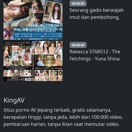
Menunjukkan Kilauan Ini!
00:00:00
Seorang gadis berwajah
Estetika Pria Buzzy Unpai
imut dan pembohong,
– Umpai
aku berhasil membuat dia
melakukan ejakulasi di
vagina, tapi aku cukup
terkejut! Vol.01
00:00:00
Rebecca STARS12 - The
Fetchings - Yuna Shina
KingAV
Situs porno AV Jepang terbaik, gratis selamanya,
kecepatan tinggi, tanpa jeda, lebih dari 100.000 video,
pembaruan harian, tanpa iklan saat memutar video.