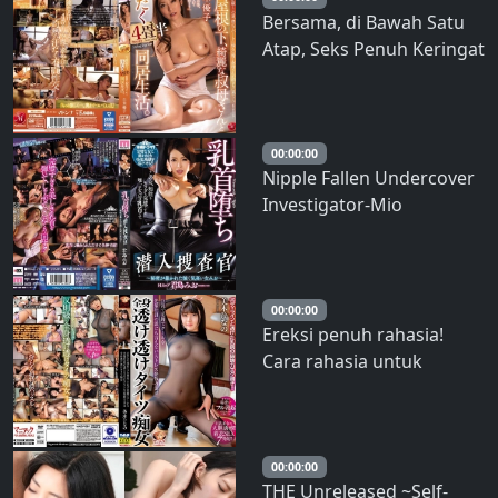
Bersama, di Bawah Satu
Atap, Seks Penuh Keringat
di Apartemen Sempit
dengan Tante Cantik.
Yuko Shiraki – Shiraki
Yuko
00:00:00
Nipple Fallen Undercover
Investigator-Mio
Kimishima, Seorang
Wanita Kuat dan Mulia
yang Telah Mengungkap
Rahasia – Kimishima Mio
00:00:00
Ereksi penuh rahasia!
Cara rahasia untuk
menghilangkan stres bagi
karyawan senior keren
dengan payudara besar
dan kaki indah adalah
00:00:00
THE Unreleased ~Self-
dengan mengenakan