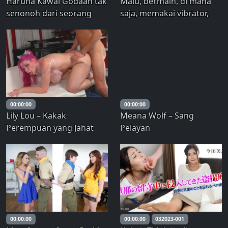
Haruna Kawai Godaan tak
Malu, bermain, di mana
senonoh dari seorang
saja, memakai vibrator,
pelacur amatir - Jilat
kencan perjalanan
banyak dan Agel! ~
singkat! Aizawa Miyu –
Miyu Aizawa
00:00:00
00:00:00
Lily Lou – Kakak
Meana Wolf – Sang
Perempuan yang Jahat
Pelayan
Menjadi Pelacur Ahegao
yang Birahi
00:00:00
00:00:00
032023-001