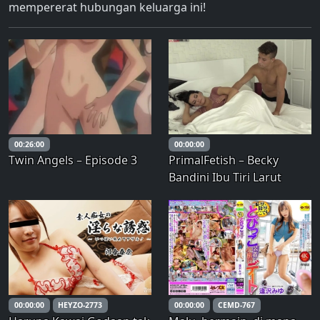
mempererat hubungan keluarga ini!
00:26:00
00:00:00
Twin Angels – Episode 3
PrimalFetish – Becky
Bandini Ibu Tiri Larut
Malam Bebas Digunakan
00:00:00
HEYZO-2773
00:00:00
CEMD-767