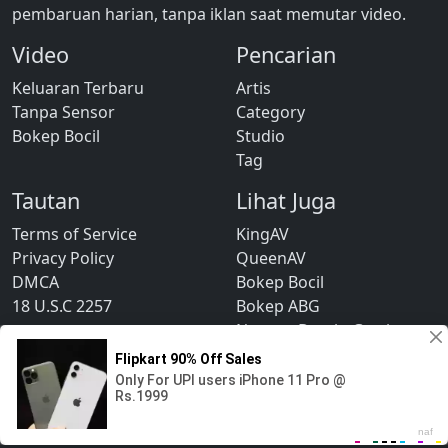
pembaruan harian, tanpa iklan saat memutar video.
Video
Pencarian
Keluaran Terbaru
Artis
Tanpa Sensor
Category
Bokep Bocil
Studio
Tag
Tautan
Lihat Juga
Terms of Service
KingAV
Privacy Policy
QueenAV
DMCA
Bokep Bocil
18 U.S.C 2257
Bokep ABG
Nonton Dracin Gratis
© 2026 KingAV