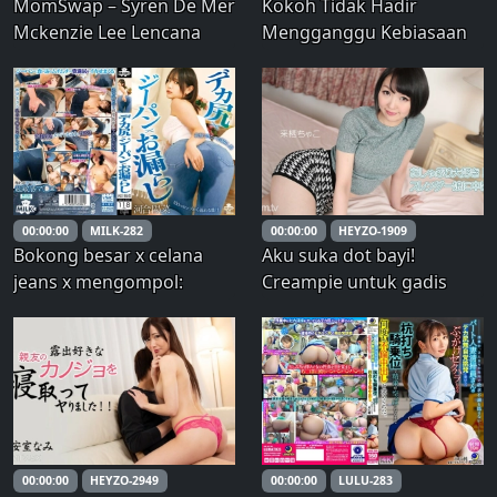
MomSwap – Syren De Mer
Kokoh Tidak Hadir
Mckenzie Lee Lencana
Mengganggu Kebiasaan
Terlarang
Cabul-Mudah Dilupakan
Istri dan Anak yang
Kokoh-Mirei Imada
00:00:00
MILK-282
00:00:00
HEYZO-1909
Bokong besar x celana
Aku suka dot bayi!
jeans x mengompol:
Creampie untuk gadis
Kawai Hina – Hina Kawai
langsing
00:00:00
HEYZO-2949
00:00:00
LULU-283