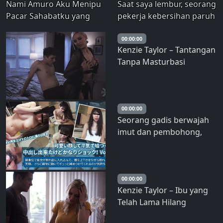
Nami Amuro Aku Menipu
Saat saya lembur, seorang
Pacar Sahabatku yang
pekerja kebersihan paruh
Suka Pamer! !
waktu yang sudah
menikah dan tidak bisa
00:00:00
Kenzie Taylor – Tantangan
menyembunyikan
Tanpa Masturbasi
kekesalannya di kantor
hanya berdua saja,
memanfaatkan bokong
besar saya dan
00:00:00
melecehkan saya s
Seorang gadis berwajah
imut dan pembohong,
aku berhasil membuat dia
melakukan ejakulasi di
vagina, tapi aku cukup
terkejut! Vol.01
00:00:00
Kenzie Taylor – Ibu yang
Telah Lama Hilang