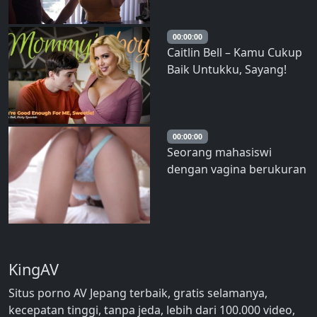
00:00:00
Caitlin Bell – Kamu Cukup
Baik Untukku, Sayang!
00:00:00
Seorang mahasiswi
dengan vagina berukuran
F-cup yang sangat
sensitif. Sebuah penis
hitam besar menusuk ke
dalam vaginanya dengan
kecepatan tinggi,
KingAV
membuatnya orgasme
berulang kali. Creampie di
Situs porno AV Jepang terbaik, gratis selamanya,
dalam v
kecepatan tinggi, tanpa jeda, lebih dari 100.000 video,