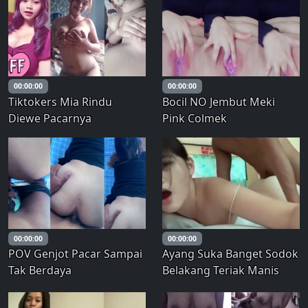
00:00:00
00:00:00
Tiktokers Mia Rindu
Bocil NO Jembut Meki
Diewe Pacarnya
Pink Colmek
00:00:00
00:00:00
POV Genjot Pacar Sampai
Ayang Suka Banget Sodok
Tak Berdaya
Belakang Teriak Manis
Bikin Cepet