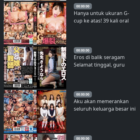
00:00:00
Hanya untuk ukuran G-
cup ke atas! 39 kali oral
seks payudara yang
dahsyat berturut-turut!!!
Vagina berpayudara yang
terasa lebih nikmat
00:00:00
Eros di balik seragam
daripada vagina biasa –
Selamat tinggal, guru
Shinoda Yu
Meguri Minoshima – Tur
Minoshima
00:00:00
Aku akan memerankan
seluruh keluarga besar ini
sekarang. Distrik
Shirokane. – memerankan
Chisato
00:00:00