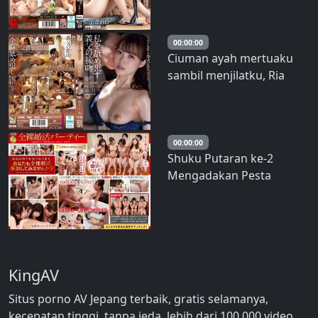
Suzumori
00:00:00
Ciuman ayah mertuaku
sambil menjilatku, Ria
Yuzuki
00:00:00
Shuku Putaran ke-2
Mengadakan Pesta
Pernikahan Nudist –
Kurata Mao
KingAV
Situs porno AV Jepang terbaik, gratis selamanya,
kecepatan tinggi, tanpa jeda, lebih dari 100.000 video,