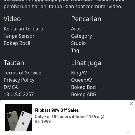
pembaruan harian, tanpa iklan saat memutar video.
Video
Pencarian
Keluaran Terbaru
Artis
Tanpa Sensor
Category
Bokep Bocil
Studio
Tag
Tautan
Lihat Juga
Terms of Service
KingAV
Privacy Policy
QueenAV
DMCA
Bokep Bocil
18 U.S.C 2257
Bokep ABG
Nonton Dracin Gratis
© 2026 KingAV