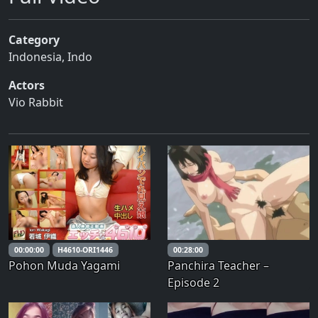
Category
Indonesia
,
Indo
Actors
Vio Rabbit
00:00:00
H4610-ORI1446
00:28:00
Pohon Muda Yagami
Panchira Teacher –
Episode 2