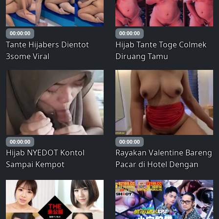
aku tidak yakin harus
berbuat apa, tapi aku
tidak yakin
00:00:00
00:00:00
Tante Hijabers Dientot
Hijab Tante Toge Colmek
3some Viral
Diruang Tamu
00:00:00
00:00:00
Hijab NYEDOT Kontol
Rayakan Valentine Bareng
Sampai Kempot
Pacar di Hotel Dengan
Ngentot Mesra