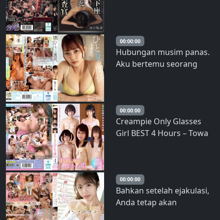
Penghinaan: Kisah
seorang penyelidik elit
yang sombong jatuh ke
dalam kekalahan yang
00:00:00
Hubungan musim panas.
memalukan sambil
Aku bertemu seorang
memohon penghinaan…
gadis saat berlibur dan
karya Haruna Kawai –
menghabiskan waktu
Hina Kawai
yang menyenangkan
bersamanya. Yuzuki Ria –
00:00:00
Creampie Only Glasses
Ria Yuzuki
Girl BEST 4 Hours – Towa
Aragaki
00:00:00
Bahkan setelah ejakulasi,
Anda tetap akan
terangsang dengan