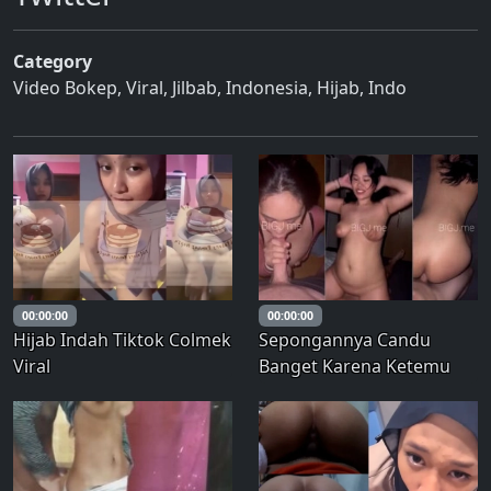
Category
Video Bokep
,
Viral
,
Jilbab
,
Indonesia
,
Hijab
,
Indo
00:00:00
00:00:00
Hijab Indah Tiktok Colmek
Sepongannya Candu
Viral
Banget Karena Ketemu
Kontol Panjang