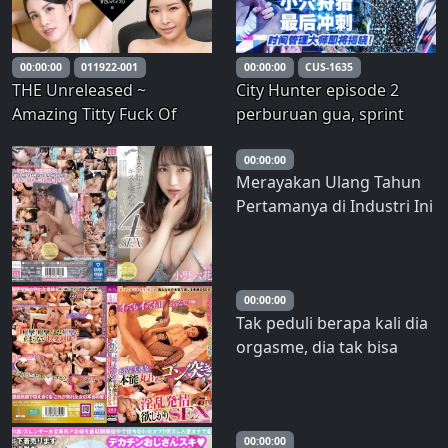
00:00:00
011922-001
00:00:00
CUS-1635
THE Unreleased ~
City Hunter episode 2
Amazing Titty Fuck Of
perburuan gua, sprint
Sensitive Masochist Milk 8
terakhir, manajemen
~ Hina Hotaka White Qi
waktu, master akan
00:00:00
Merayakan Ulang Tahun
Riri Ueyama Nana Saori
segera diumumkan.
Pertamanya di Industri Ini
Miyazawa
dengan Ciuman Prancis
Terbaik – 4 Kali Bercinta
dengan Rikka Ono –
Rokka Ono
00:00:00
Tak peduli berapa kali dia
orgasme, dia tak bisa
berhenti. Naluri vulgar
seorang wanita dewasa
cantik terungkap saat dia
mendorong,
00:00:00