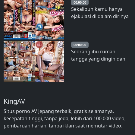
tengah malam. – Aoyama
00:00:00
Sekalipun kamu hanya
Aina
ejakulasi di dalam dirinya
sekali, itu belum berakhir
dan kamu akan benar-
benar memperkosanya
selama 240 menit!
00:00:00
Seorang ibu rumah
Serangan piston creampie
tangga yang dingin dan
terbaik! – Ranran
tidak ramah di lingkungan
sekitar… Ketika aku
memasukkan penisku
yang besar ke dalam
dirinya saat suaminya
KingAV
pergi, vaginanya basah
dan dia bereaksi seperti
Situs porno AV Jepang terbaik, gratis selamanya,
dewa
kecepatan tinggi, tanpa jeda, lebih dari 100.000 video,
pembaruan harian, tanpa iklan saat memutar video.