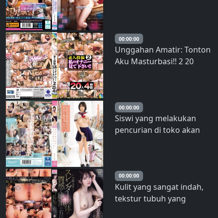
melakukan hal-hal nakal
pada saya&quot; Liburan
musim panas di mana
saya kecanduan kaki
00:00:00
Unggahan Amatir: Tonton
ramping murid saya yang
Aku Masturbasi!! 2 20
kabur dari rumah dan
Orang 4 Jam – Hibiki
berakhir dengan te
Otsuki
00:00:00
Siswi yang melakukan
pencurian di toko akan
dihukum mulai sekarang.
Suzuki Koharu
00:00:00
Kulit yang sangat indah,
tekstur tubuh yang
ramping dan klimaks,