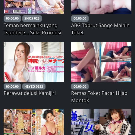
00:00:00
SNOS-026
00:00:00
Teman bermainku yang
ABG Tobrut Sange Mainin
Tsundere… Seks Promosi
Toket
Diri yang Cemburu
dengan Pacar Baruku, Airi
Nagisa, yang Mengatakan
Aku Akan Melatihnya
untuk Mengatasi Ejakulasi
Dini
00:00:00
HEYZO-0333
00:00:00
Perawat delusi Kamijiri
Remas Toket Pacar Hijab
Montok