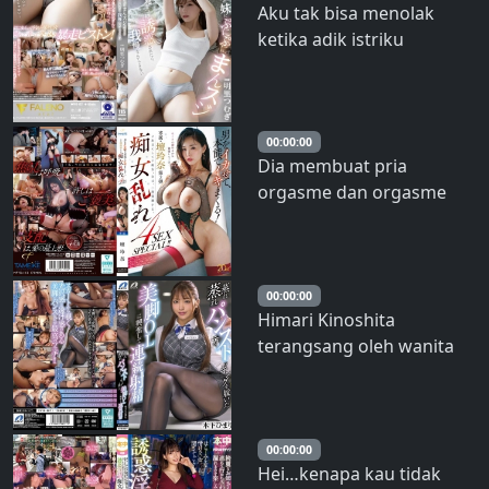
Aku tak bisa menolak
Minori
ketika adik istriku
merayuku dengan
memperlihatkan garis
vagina montoknya –
Tsumugi Akari
00:00:00
Dia membuat pria
orgasme dan orgasme
secara naluriah! Rilisan
eksklusif Reina Dan ke-2:
Spesial Seks Nakal 4-SEX!!
00:00:00
Himari Kinoshita
terangsang oleh wanita
kantoran berkaki indah
yang mengenakan
stoking seksi dan
mengalami ejakulasi terus
00:00:00
Hei…kenapa kau tidak
menerus.