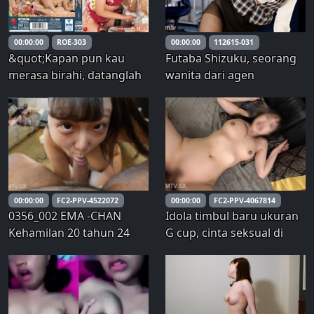
00:00:00
ROE-303
00:00:00
112615-031
&quot;Kapan pun kau
Futaba Shizuku, seorang
merasa birahi, datanglah
wanita dari agen
menemuiku…&quot; Aku
perjalanan yang tidak bisa
masih perawan, dan
dikatakan menjijikkan.
wanita yang kuminta
untuk mengambil
keperawananku di tempat
pemandian wanita
menikah ternyata adalah
00:00:00
FC2-PPV-4522072
00:00:00
FC2-PPV-4067814
ibu temanku, M
0356_002 EMA -CHAN
Idola timbul baru ukuran
Kehamilan 20 tahun 24
G cup, cinta seksual di
minggu nol 0 hari, Ojisan
kamar pribadi berada
juga ingin hadir Don -
dalam keadaan rakus.
Level horizontal hulu 產,
Seluruh tubuh langsung
itu adalah satu tingkat
dihantam awan! Pasang