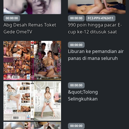
super – Yariman Land Inle,
tinggi yang berkelanjutan
沒有conscious檽媽
dan injeksi air terus
menerus di dasar
00:00:00
00:00:00
FC2-PPV-4762411
Abg Desah Remas Toket
990 poin hingga pacar E-
Gede OmeTV
cup ke-12 ditusuk saat
masturbasi "Tapi itu
membuatku bergairah…
00:00:00
Liburan ke pemandian air
♡" Banyak sekali sperma
panas di mana seluruh
diejakulasikan ke dalam
departemen terus
vaginanya yang sensitif
menerus mengolok-olok
saat ia berulang kali
seorang wanita yang
mencapai klimaks d
sudah menikah dan baru
00:00:00
&quot;Tolong
bergabung dengan
Selingkuhkan
perusahaan hingga ia
Istriku.&quot; Dokumen
menjadi toilet manusia.
NTR Pasangan Suami Istri
Ran Matsu
Sejati Rekaman 30 Hari
Minori Hatsune – Hatsune
00:00:00