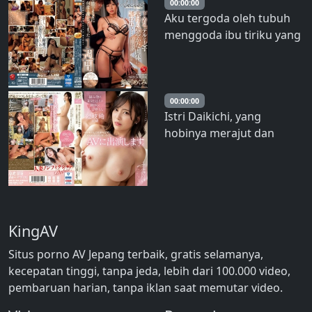
terkejut! Vol.01
00:00:00
Aku tergoda oleh tubuh
menggoda ibu tiriku yang
bercita-cita menjadi
model pakaian dalam…
Aku tenggelam dalam
nalurinya berulang kali
00:00:00
Istri Daikichi, yang
selama seminggu.
hobinya merajut dan
Megumi Suzuki
mengunjungi kuil. Rei Oki,
32 tahun. Pemotretan
Pertama Wanita Menikah
Nonfiksi – Oki Rei
KingAV
Situs porno AV Jepang terbaik, gratis selamanya,
kecepatan tinggi, tanpa jeda, lebih dari 100.000 video,
pembaruan harian, tanpa iklan saat memutar video.